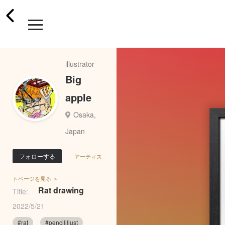
illustrator
Big
apple
Osaka,
Japan
フォローする
アーティス
トページを見る ＞
Rat drawing
Title:
2022/5/21
#rat
#pencilillust