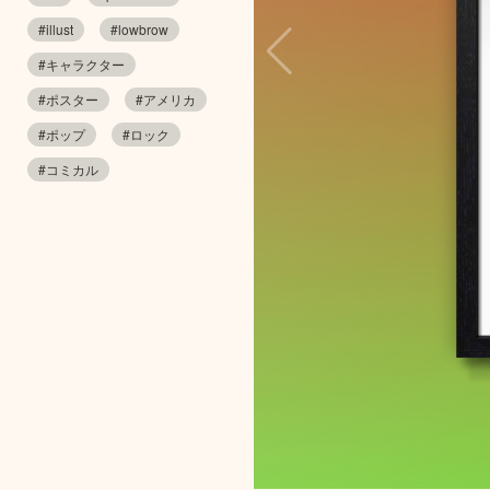
#illust
#lowbrow
#キャラクター
#ポスター
#アメリカ
#ポップ
#ロック
#コミカル