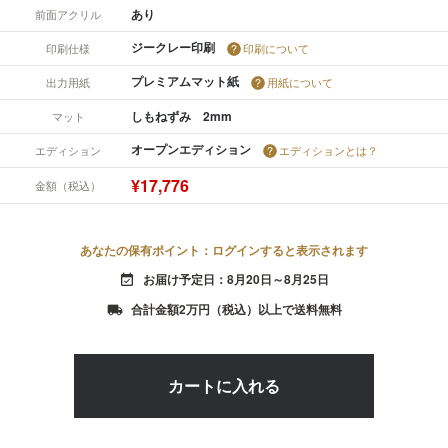
あり
前面アクリル
ジークレー印刷
印刷仕様
印刷について
プレミアムマット紙
出力用紙
用紙について
しもねずみ 2mm
マット
オープンエディション
エディション
エディションとは？
¥17,776
金額（税込）
あなたの保有ポイント：ログインすると表示されます
お届け予定日：8月20日～8月25日
event_available
合計金額2万円（税込）以上で送料無料
local_shipping