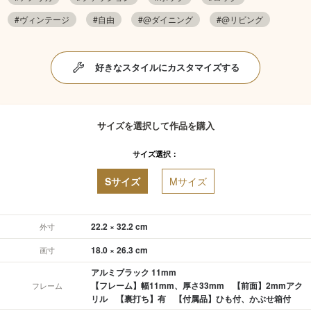
#ヴィンテージ
#自由
#@ダイニング
#@リビング
好きなスタイルにカスタマイズする
サイズを選択して作品を購入
サイズ選択：
Sサイズ
Mサイズ
22.2 × 32.2 cm
外寸
18.0 × 26.3 cm
画寸
アルミブラック 11mm
【フレーム】幅11mm、厚さ33mm 【前面】2mmアク
フレーム
リル 【裏打ち】有 【付属品】ひも付、かぶせ箱付