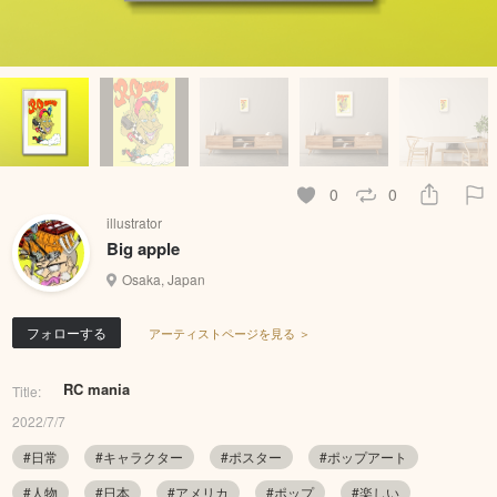
0
0
illustrator
Big apple
Osaka, Japan
フォローする
アーティストページを見る ＞
RC mania
Title:
2022/7/7
#日常
#キャラクター
#ポスター
#ポップアート
#人物
#日本
#アメリカ
#ポップ
#楽しい