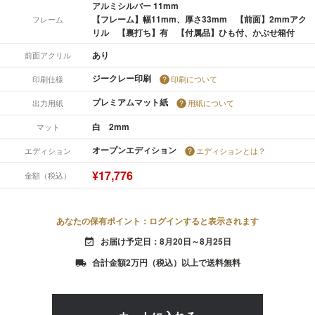
アルミシルバー 11mm
【フレーム】幅11mm、厚さ33mm 【前面】2mmアク
フレーム
リル 【裏打ち】有 【付属品】ひも付、かぶせ箱付
あり
前面アクリル
ジークレー印刷
印刷仕様
印刷について
プレミアムマット紙
出力用紙
用紙について
白 2mm
マット
オープンエディション
エディション
エディションとは？
¥17,776
金額（税込）
あなたの保有ポイント：ログインすると表示されます
お届け予定日：8月20日～8月25日
event_available
合計金額2万円（税込）以上で送料無料
local_shipping