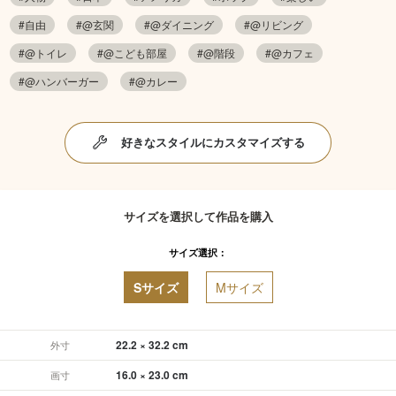
#自由
#@玄関
#@ダイニング
#@リビング
#@トイレ
#@こども部屋
#@階段
#@カフェ
#@ハンバーガー
#@カレー
好きなスタイルにカスタマイズする
サイズを選択して作品を購入
サイズ選択：
Sサイズ
Mサイズ
22.2 × 32.2 cm
外寸
16.0 × 23.0 cm
画寸