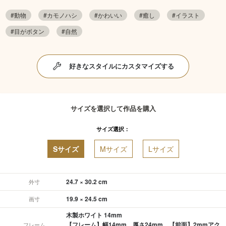
#動物
#カモノハシ
#かわいい
#癒し
#イラスト
#目がボタン
#自然
好きなスタイルにカスタマイズする
サイズを選択して作品を購入
サイズ選択：
Sサイズ
Mサイズ
Lサイズ
24.7 × 30.2 cm
外寸
19.9 × 24.5 cm
画寸
木製ホワイト 14mm
【フレーム】幅14mm、厚さ24mm 【前面】2mmアク
フレーム