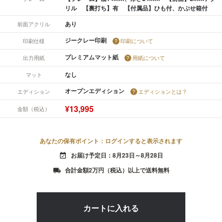
リル 【裏打ち】有 【付属品】ひも付、かぶせ箱付
あり
前面アクリル
ジークレー印刷
印刷仕様
印刷について
プレミアムマット紙
出力用紙
用紙について
なし
マット
オープンエディション
エディション
エディションとは？
¥13,995
金額（税込）
あなたの保有ポイント：ログインすると表示されます
お届け予定日：8月23日～8月28日
event_available
合計金額2万円（税込）以上で送料無料
local_shipping