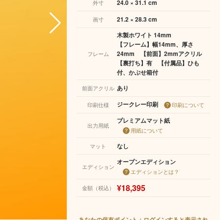
24.0 × 31.1 cm
外寸
21.2 × 28.3 cm
画寸
木製ホワイト 14mm
【フレーム】幅14mm、厚さ
24mm 【前面】2mmアクリル
フレーム
【裏打ち】有 【付属品】ひも
付、かぶせ箱付
あり
前面アクリル
ジークレー印刷
印刷仕様
印刷について
プレミアムマット紙
出力用紙
用紙について
なし
マット
オープンエディション
エディション
エディションとは？
¥18,395
金額（税込）
あなたの保有ポイント：ログインすると表示され