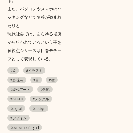
る。、
また、パソコンやスマホのハ
ッキングなどで情報が盗まれ
たりと、
現代社会では、あらゆる場所
から狙われているという事を
多視点シリーズは目をモチー
フとして表現している。
#絵
#イラスト
#多視点
#目
#瞳
#現代アート
#色彩
#KENJI
#デジタル
#digital
#design
#デザイン
#contemporaryart