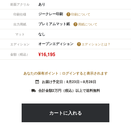
あり
前面アクリル
ジークレー印刷
印刷仕様
印刷について
プレミアムマット紙
出力用紙
用紙について
なし
マット
オープンエディション
エディション
エディションとは？
¥16,195
金額（税込）
あなたの保有ポイント：ログインすると表示されます
お届け予定日：8月23日～8月28日
event_available
合計金額2万円（税込）以上で送料無料
local_shipping