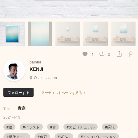
1
0
painter
KENJI
Osaka, Japan
フォローする
アーティストページを見る ＞
青寂
Title:
2021/4/13
#絵
#イラスト
#青
#スピリチュアル
#瞑想
#現代アート
#色彩
#KENJI
#インスピレーション