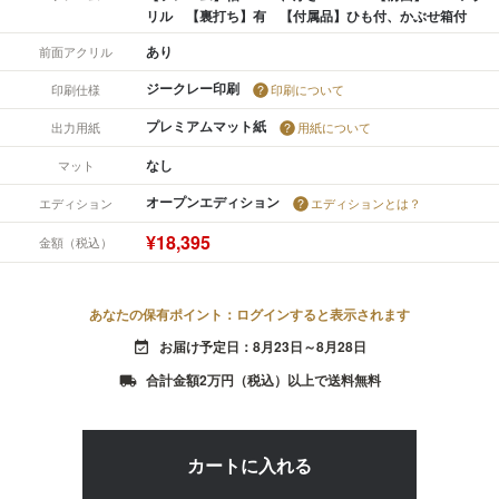
リル 【裏打ち】有 【付属品】ひも付、かぶせ箱付
あり
前面アクリル
ジークレー印刷
印刷仕様
印刷について
プレミアムマット紙
出力用紙
用紙について
なし
マット
オープンエディション
エディション
エディションとは？
¥18,395
金額（税込）
あなたの保有ポイント：ログインすると表示されます
お届け予定日：8月23日～8月28日
event_available
合計金額2万円（税込）以上で送料無料
local_shipping