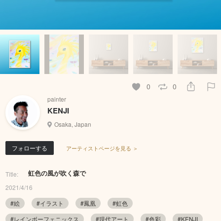
0
0
painter
KENJI
Osaka, Japan
フォローする
アーティストページを見る ＞
虹色の風が吹く森で
Title:
2021/4/16
#絵
#イラスト
#鳳凰
#虹色
#レインボーフェニックス
#現代アート
#色彩
#KENJI