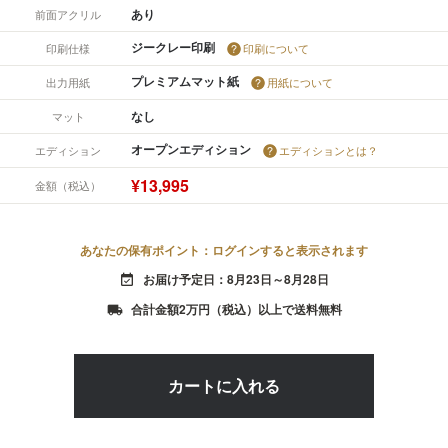
あり
前面アクリル
ジークレー印刷
印刷仕様
印刷について
プレミアムマット紙
出力用紙
用紙について
なし
マット
オープンエディション
エディション
エディションとは？
¥13,995
金額（税込）
あなたの保有ポイント：ログインすると表示されます
お届け予定日：8月23日～8月28日
event_available
合計金額2万円（税込）以上で送料無料
local_shipping