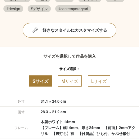
#design
#デザイン
#contemporaryart
好きなスタイルにカスタマイズする
サイズを選択して作品を購入
サイズ選択：
Sサイズ
Mサイズ
Lサイズ
31.1 × 24.0 cm
外寸
28.3 × 21.2 cm
画寸
木製ホワイト 14mm
【フレーム】幅14mm、厚さ24mm 【前面】2mmアク
フレーム
リル 【裏打ち】有 【付属品】ひも付、かぶせ箱付