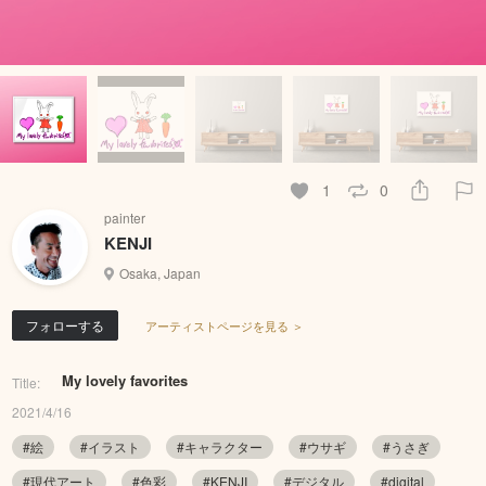
1
0
painter
KENJI
Osaka, Japan
フォローする
アーティストページを見る ＞
My lovely favorites
Title:
2021/4/16
#絵
#イラスト
#キャラクター
#ウサギ
#うさぎ
#現代アート
#色彩
#KENJI
#デジタル
#digital