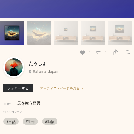
1
1
たろしょ
Saitama, Japan
フォローする
アーティストページを見る ＞
天を舞う怪異
Title:
2022/12/17
#自然
#生命
#動物