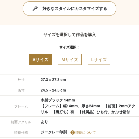
好きなスタイルにカスタマイズする
サイズを選択して作品を購入
サイズ選択：
Sサイズ
Mサイズ
Lサイズ
27.3 × 27.3 cm
外寸
24.5 × 24.5 cm
画寸
木製ブラック 14mm
【フレーム】幅14mm、厚さ24mm 【前面】2mmアク
フレーム
リル 【裏打ち】有 【付属品】ひも付、かぶせ箱付
あり
前面アクリル
ジークレー印刷
印刷仕様
印刷について