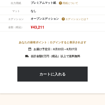
プレミアムマット紙
出力用紙
用紙について
なし
マット
オープンエディション
エディション
エディションとは？
¥43,211
金額（税込）
あなたの保有ポイント：ログインすると表示されます
お届け予定日：8月22日～8月27日
event_available
合計金額2万円（税込）以上で送料無料
local_shipping