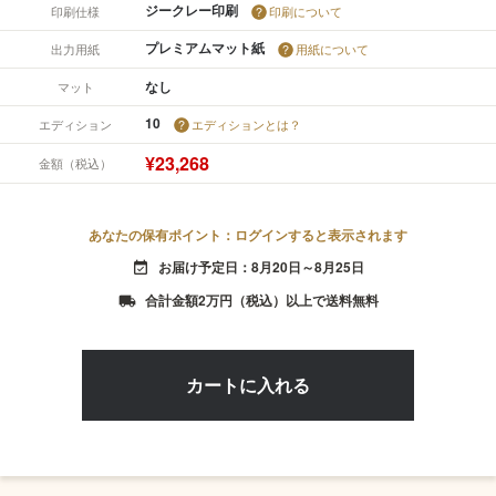
ジークレー印刷
印刷仕様
印刷について
プレミアムマット紙
出力用紙
用紙について
なし
マット
10
エディション
エディションとは？
¥23,268
金額（税込）
あなたの保有ポイント：ログインすると表示されます
お届け予定日：8月20日～8月25日
event_available
合計金額2万円（税込）以上で送料無料
local_shipping