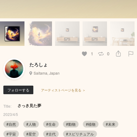
1
0
たろしょ
Saitama, Japan
フォローする
アーティストページを見る ＞
さっき見た夢
Title:
2023/4/5
#自然
#人物
#生命
#動物
#植物
#未来
#宇宙
#星空
#古代
#スピリチュアル