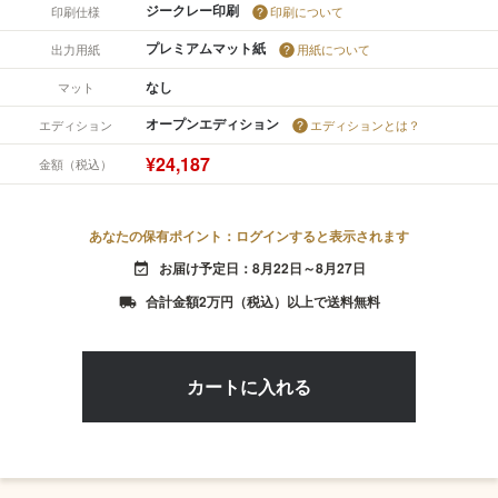
ジークレー印刷
印刷仕様
印刷について
プレミアムマット紙
出力用紙
用紙について
なし
マット
オープンエディション
エディション
エディションとは？
¥24,187
金額（税込）
あなたの保有ポイント：ログインすると表示されます
お届け予定日：8月22日～8月27日
event_available
合計金額2万円（税込）以上で送料無料
local_shipping