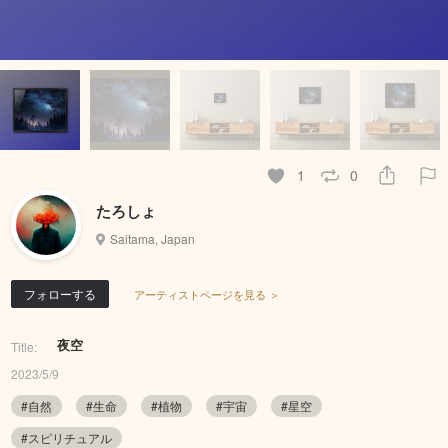
1
0
たろしょ
Saitama, Japan
フォローする
アーティストページを見る ＞
夜空
Title:
2023/5/9
#自然
#生命
#植物
#宇宙
#星空
#スピリチュアル