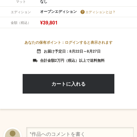
なし
マット
オープンエディション
エディション
エディションとは？
¥39,801
金額（税込）
あなたの保有ポイント：ログインすると表示されます
お届け予定日：8月22日～8月27日
event_available
合計金額2万円（税込）以上で送料無料
local_shipping