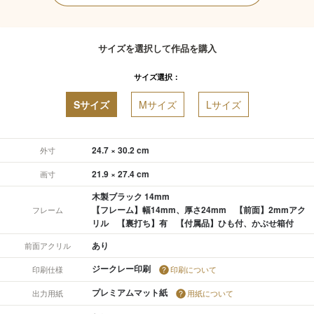
サイズを選択して作品を購入
サイズ選択：
Sサイズ
Mサイズ
Lサイズ
24.7 × 30.2 cm
外寸
21.9 × 27.4 cm
画寸
木製ブラック 14mm
【フレーム】幅14mm、厚さ24mm 【前面】2mmアク
フレーム
リル 【裏打ち】有 【付属品】ひも付、かぶせ箱付
あり
前面アクリル
ジークレー印刷
印刷仕様
印刷について
プレミアムマット紙
出力用紙
用紙について