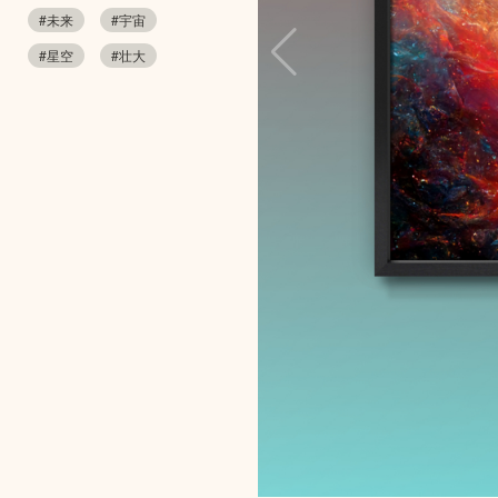
#未来
#宇宙
#星空
#壮大