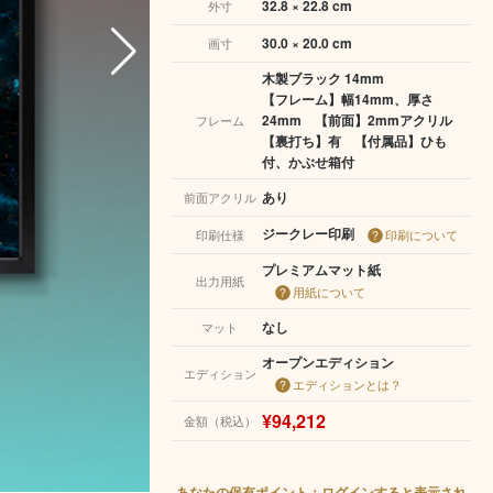
32.8 × 22.8 cm
外寸
30.0 × 20.0 cm
画寸
木製ブラック 14mm
【フレーム】幅14mm、厚さ
24mm 【前面】2mmアクリル
フレーム
【裏打ち】有 【付属品】ひも
付、かぶせ箱付
あり
前面アクリル
ジークレー印刷
印刷仕様
印刷について
プレミアムマット紙
出力用紙
用紙について
なし
マット
オープンエディション
エディション
エディションとは？
¥94,212
金額（税込）
あなたの保有ポイント：ログインすると表示され