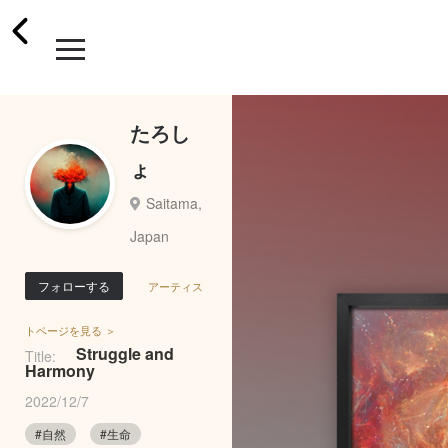
たろし
ょ
Saitama,
Japan
フォローする
アーティス
トページを見る ＞
Struggle and
Title:
Harmony
2022/12/7
#自然
#生命