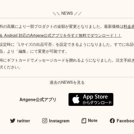
＼＼ NEWS ／／
料の高騰により一部プロダクトの金額が変更となりました。最新価格は
料金
S ＆ Android 対応のArtgene公式アプリを今すぐ無料でダウンロード！！
設定時に「Lサイズの出品可否」を設定できるようになりました。すでに出品
品」より「編集」にて変更が可能です。
時にギフトカードでメッセージカードを贈れるようになりました。注文手続
択ください。
過去のNEWSを見る
Artgene公式アプリ
Note
twitter
Instagram
Facebo