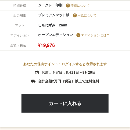
ジークレー印刷
印刷仕様
印刷について
プレミアムマット紙
出力用紙
用紙について
しもねずみ 2mm
マット
オープンエディション
エディション
エディションとは？
¥19,976
金額（税込）
あなたの保有ポイント：ログインすると表示されます
お届け予定日：8月21日～8月26日
event_available
合計金額2万円（税込）以上で送料無料
local_shipping