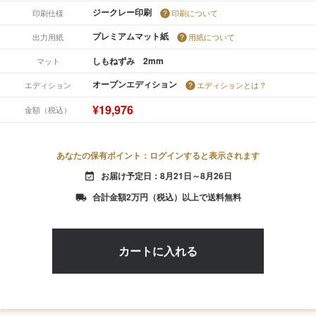
ジークレー印刷
印刷仕様
印刷について
プレミアムマット紙
出力用紙
用紙について
しもねずみ 2mm
マット
オープンエディション
エディション
エディションとは？
¥19,976
金額（税込）
あなたの保有ポイント：ログインすると表示されます
お届け予定日：8月21日～8月26日
event_available
合計金額2万円（税込）以上で送料無料
local_shipping