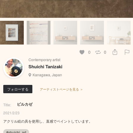
0
0
Contemporary artist
Shuichi Tanizaki
Kanagawa, Japan
フォローする
アーティストページを見る ＞
ビルカゼ
Title:
2021/2/23
アクリル絵の具を使用し、直感でペイントしています。
#shuichi_art