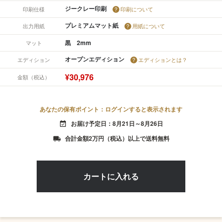
ジークレー印刷
印刷仕様
印刷について
プレミアムマット紙
出力用紙
用紙について
黒 2mm
マット
オープンエディション
エディション
エディションとは？
¥30,976
金額（税込）
あなたの保有ポイント：ログインすると表示されます
お届け予定日：8月21日～8月26日
event_available
合計金額2万円（税込）以上で送料無料
local_shipping