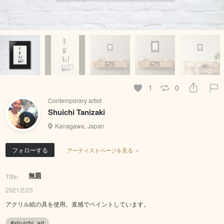
1
0
Contemporary artist
Shuichi Tanizaki
Kanagawa, Japan
フォローする
アーティストページを見る ＞
無題
Title:
2021/2/23
アクリル絵の具を使用。直感でペイントしています。
#shuichi_art