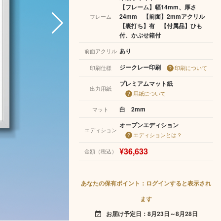
【フレーム】幅14mm、厚さ
24mm 【前面】2mmアクリル
フレーム
【裏打ち】有 【付属品】ひも
付、かぶせ箱付
あり
前面アクリル
ジークレー印刷
印刷仕様
印刷について
プレミアムマット紙
出力用紙
用紙について
白 2mm
マット
オープンエディション
エディション
エディションとは？
¥36,633
金額（税込）
あなたの保有ポイント：ログインすると表示され
ます
お届け予定日：8月23日～8月28日
event_available