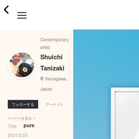
Contemporary
artist
Shuichi
Tanizaki
Kanagawa,
Japan
フォローする
アーティス
トページを見る ＞
pure
Title:
2021/2/23