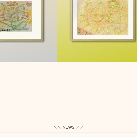
＼＼ NEWS ／／