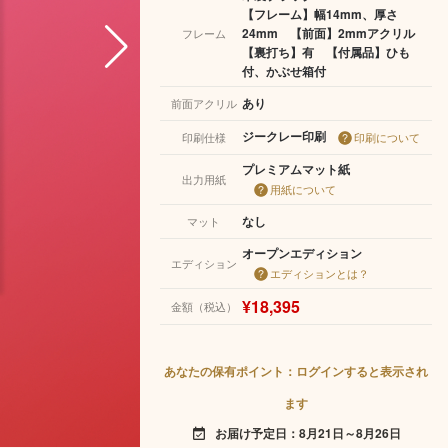
【フレーム】幅14mm、厚さ
24mm 【前面】2mmアクリル
フレーム
【裏打ち】有 【付属品】ひも
付、かぶせ箱付
あり
前面アクリル
ジークレー印刷
印刷仕様
印刷について
プレミアムマット紙
出力用紙
用紙について
なし
マット
オープンエディション
エディション
エディションとは？
¥18,395
金額（税込）
あなたの保有ポイント：ログインすると表示され
ます
お届け予定日：8月21日～8月26日
event_available