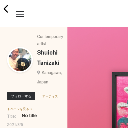
Contemporary
artist
Shuichi
Tanizaki
Kanagawa,
Japan
フォローする
アーティス
トページを見る ＞
No title
Title:
2021/3/5