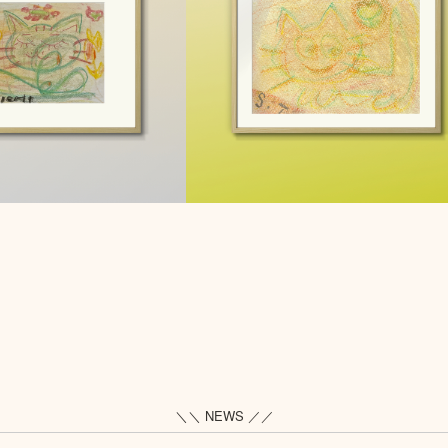
＼＼ NEWS ／／