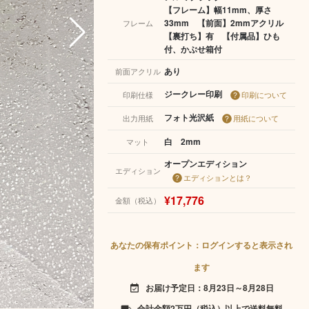
【フレーム】幅11mm、厚さ
33mm 【前面】2mmアクリル
フレーム
【裏打ち】有 【付属品】ひも
付、かぶせ箱付
あり
前面アクリル
ジークレー印刷
印刷仕様
印刷について
フォト光沢紙
出力用紙
用紙について
白 2mm
マット
オープンエディション
エディション
エディションとは？
¥17,776
金額（税込）
あなたの保有ポイント：ログインすると表示され
ます
お届け予定日：8月23日～8月28日
event_available
合計金額2万円（税込）以上で送料無料
local_shipping