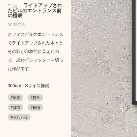
ライトアップされ
Title:
たビルのエントランス前
の植栽
2023/7/31
オフィスビルのエントランス
でライトアップされた木々と
その影が印象的に見えたの
で、思わずシャッターを切っ
た作品です。
300dpi・Sサイズ推奨
#風景
#日常
#都市
#植物
#おしゃれ