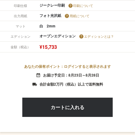
ジークレー印刷
印刷仕様
印刷について
フォト光沢紙
出力用紙
用紙について
白 2mm
マット
オープンエディション
エディション
エディションとは？
¥15,733
金額（税込）
あなたの保有ポイント：ログインすると表示されます
お届け予定日：8月23日～8月28日
event_available
合計金額2万円（税込）以上で送料無料
local_shipping