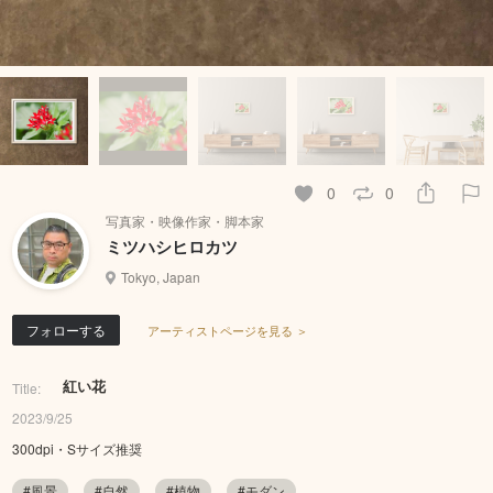
0
0
写真家・映像作家・脚本家
ミツハシヒロカツ
Tokyo, Japan
フォローする
アーティストページを見る ＞
紅い花
Title:
2023/9/25
300dpi・Sサイズ推奨
#風景
#自然
#植物
#モダン