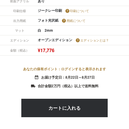
あり
前面アクリル
ジークレー印刷
印刷仕様
印刷について
フォト光沢紙
出力用紙
用紙について
白 2mm
マット
オープンエディション
エディション
エディションとは？
¥17,776
金額（税込）
あなたの保有ポイント：ログインすると表示されます
お届け予定日：8月22日～8月27日
event_available
合計金額2万円（税込）以上で送料無料
local_shipping