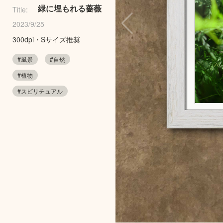
緑に埋もれる薔薇
Title:
2023/9/25
300dpi・Sサイズ推奨
#風景
#自然
#植物
#スピリチュアル