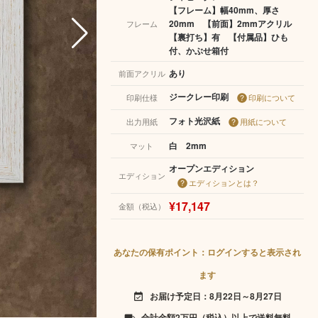
【フレーム】幅40mm、厚さ
20mm 【前面】2mmアクリル
フレーム
【裏打ち】有 【付属品】ひも
付、かぶせ箱付
あり
前面アクリル
ジークレー印刷
印刷仕様
印刷について
フォト光沢紙
出力用紙
用紙について
白 2mm
マット
オープンエディション
エディション
エディションとは？
¥17,147
金額（税込）
あなたの保有ポイント：ログインすると表示され
ます
お届け予定日：8月22日～8月27日
event_available
合計金額2万円（税込）以上で送料無料
local_shipping