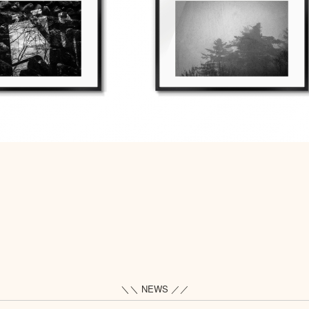
＼＼ NEWS ／／