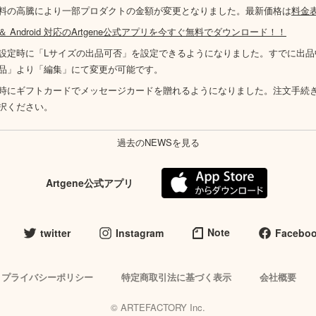
料の高騰により一部プロダクトの金額が変更となりました。最新価格は
料金
S ＆ Android 対応のArtgene公式アプリを今すぐ無料でダウンロード！！
設定時に「Lサイズの出品可否」を設定できるようになりました。すでに出品
品」より「編集」にて変更が可能です。
時にギフトカードでメッセージカードを贈れるようになりました。注文手続
択ください。
過去のNEWSを見る
Artgene公式アプリ
Note
twitter
Instagram
Facebo
プライバシーポリシー
特定商取引法に基づく表示
会社概要
© ARTEFACTORY Inc.