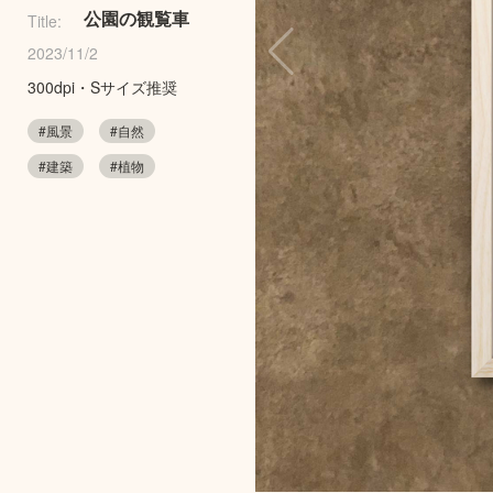
公園の観覧車
Title:
2023/11/2
300dpi・Sサイズ推奨
#風景
#自然
#建築
#植物