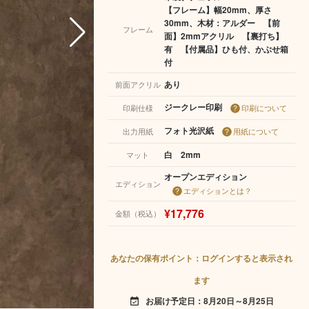
【フレーム】幅20mm、厚さ
30mm、木材：アルダー 【前
フレーム
面】2mmアクリル 【裏打ち】
有 【付属品】ひも付、かぶせ箱
付
あり
前面アクリル
ジークレー印刷
印刷仕様
印刷について
フォト光沢紙
出力用紙
用紙について
白 2mm
マット
オープンエディション
エディション
エディションとは？
¥17,776
金額（税込）
あなたの保有ポイント：ログインすると表示され
ます
お届け予定日：8月20日～8月25日
event_available