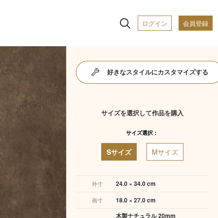
ログイン
会員登録
好きなスタイルにカスタマイズする
サイズを選択して作品を購入
サイズ選択：
Sサイズ
Mサイズ
24.0 × 34.0 cm
外寸
18.0 × 27.0 cm
画寸
木製ナチュラル 20mm