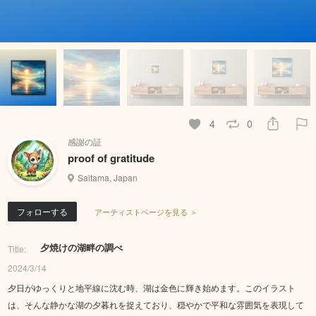
4
0
感謝の証
proof of gratitude
Saitama, Japan
フォローする
アーティストページを見る ＞
夕焼けの湖畔の調べ
Title:
2024/3/14
夕日がゆっくりと地平線に沈む時、湖は金色に輝き始めます。このイラスト
は、そんな静かな湖の夕暮れを捉えており、穏やかで平和な雰囲気を表現して