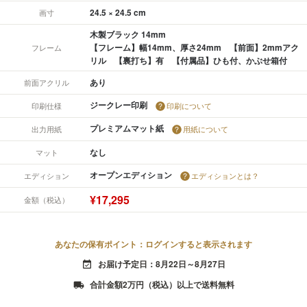
24.5 × 24.5 cm
画寸
木製ブラック 14mm
【フレーム】幅14mm、厚さ24mm 【前面】2mmアク
フレーム
リル 【裏打ち】有 【付属品】ひも付、かぶせ箱付
あり
前面アクリル
ジークレー印刷
印刷仕様
印刷について
プレミアムマット紙
出力用紙
用紙について
なし
マット
オープンエディション
エディション
エディションとは？
¥17,295
金額（税込）
あなたの保有ポイント：ログインすると表示されます
お届け予定日：8月22日～8月27日
event_available
合計金額2万円（税込）以上で送料無料
local_shipping