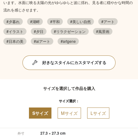
います。水面に映る太陽の光がゆらゆらと波に揺れ、見る者に穏やかな時間の
流れを感じさせます。
#夕暮れ
#湖畔
#平和
#美しい自然
#アート
#イラスト
#夕日
#リラクゼーション
#風景画
#日本の美
#aiアート
#artgene
好きなスタイルにカスタマイズする
サイズを選択して作品を購入
サイズ選択：
Sサイズ
Mサイズ
Lサイズ
27.3 × 27.3 cm
外寸