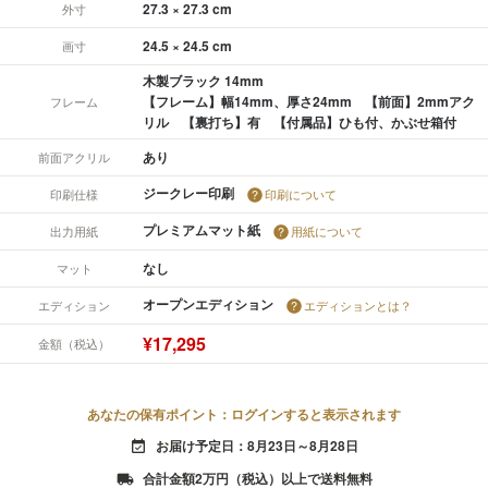
27.3 × 27.3 cm
外寸
24.5 × 24.5 cm
画寸
木製ブラック 14mm
【フレーム】幅14mm、厚さ24mm 【前面】2mmアク
フレーム
リル 【裏打ち】有 【付属品】ひも付、かぶせ箱付
あり
前面アクリル
ジークレー印刷
印刷仕様
印刷について
プレミアムマット紙
出力用紙
用紙について
なし
マット
オープンエディション
エディション
エディションとは？
¥17,295
金額（税込）
あなたの保有ポイント：ログインすると表示されます
お届け予定日：8月23日～8月28日
event_available
合計金額2万円（税込）以上で送料無料
local_shipping