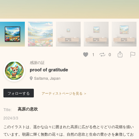
1
0
感謝の証
proof of gratitude
Saitama, Japan
フォローする
アーティストページを見る ＞
高原の息吹
Title:
2024/3/3
このイラストは、遥かな山々に囲まれた高原に広がる色とりどりの花畑を描い
ています。朝露に輝く無数の花々は、自然の息吹と生命の豊かさを象徴してお