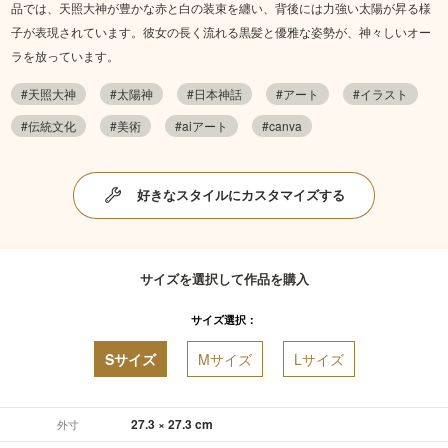
品では、天照大神が豊かな赤と白の装束を纏い、背後には力強い太陽が昇る様
子が表現されています。彼女の長く流れる黒髪と優雅な姿勢が、神々しいオー
ラを放っています。
#天照大神
#太陽神
#日本神話
#アート
#イラスト
#伝統文化
#美術
#aiアート
#canva
好きなスタイルにカスタマイズする
サイズを選択して作品を購入
サイズ選択：
Sサイズ
Mサイズ
Lサイズ
27.3 × 27.3 cm
外寸