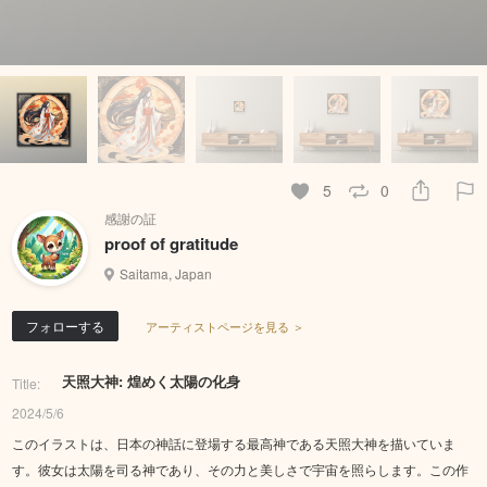
5
0
感謝の証
proof of gratitude
Saitama, Japan
フォローする
アーティストページを見る ＞
天照大神: 煌めく太陽の化身
Title:
2024/5/6
このイラストは、日本の神話に登場する最高神である天照大神を描いていま
す。彼女は太陽を司る神であり、その力と美しさで宇宙を照らします。この作