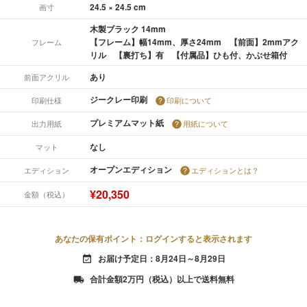
24.5 × 24.5 cm
画寸
木製ブラック 14mm
【フレーム】幅14mm、厚さ24mm 【前面】2mmアク
フレーム
リル 【裏打ち】有 【付属品】ひも付、かぶせ箱付
あり
前面アクリル
ジークレー印刷
印刷仕様
印刷について
プレミアムマット紙
出力用紙
用紙について
なし
マット
オープンエディション
エディション
エディションとは？
¥20,350
金額（税込）
あなたの保有ポイント：ログインすると表示されます
お届け予定日：8月24日～8月29日
event_available
合計金額2万円（税込）以上で送料無料
local_shipping