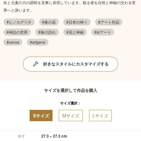
吹と元素の力の調和を見事に表現しています。観る者を自然と神秘の交わる世
界へと誘います。
#ヒノカグツチ
#春の花
#日本の神々
#アート作品
#神話の世界
#春の訪れ
#花と神秘
#aiアート
#canva
#artgene
好きなスタイルにカスタマイズする
サイズを選択して作品を購入
サイズ選択：
Sサイズ
Mサイズ
Lサイズ
27.3 × 27.3 cm
外寸