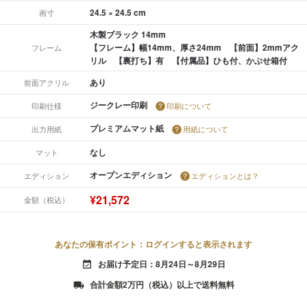
24.5 × 24.5 cm
画寸
木製ブラック 14mm
【フレーム】幅14mm、厚さ24mm 【前面】2mmアク
フレーム
リル 【裏打ち】有 【付属品】ひも付、かぶせ箱付
あり
前面アクリル
ジークレー印刷
印刷仕様
印刷について
プレミアムマット紙
出力用紙
用紙について
なし
マット
オープンエディション
エディション
エディションとは？
¥21,572
金額（税込）
あなたの保有ポイント：ログインすると表示されます
お届け予定日：8月24日～8月29日
event_available
合計金額2万円（税込）以上で送料無料
local_shipping