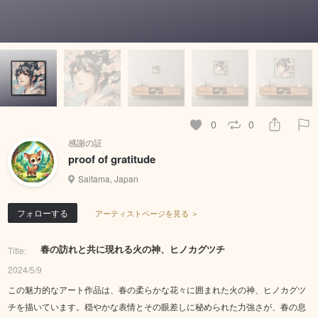
0
0
感謝の証
proof of gratitude
Saitama, Japan
フォローする
アーティストページを見る ＞
春の訪れと共に現れる火の神、ヒノカグツチ
Title:
2024/5/9
この魅力的なアート作品は、春の柔らかな花々に囲まれた火の神、ヒノカグツ
チを描いています。穏やかな表情とその眼差しに秘められた力強さが、春の息