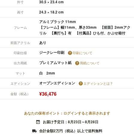
30.5 × 23.4 cm
外寸
24.3 × 18.2 cm
画寸
アルミブラック 11mm
【フレーム】幅11mm、厚さ33mm 【前面】2mmアク
フレーム
リル 【裏打ち】有 【付属品】ひも付、かぶせ箱付
あり
前面アクリル
ジークレー印刷
印刷仕様
印刷について
プレミアムマット紙
出力用紙
用紙について
白 2mm
マット
オープンエディション
エディション
エディションとは？
¥36,476
金額（税込）
あなたの保有ポイント：ログインすると表示されます
お届け予定日：8月23日～8月28日
event_available
合計金額2万円（税込）以上で送料無料
local_shipping