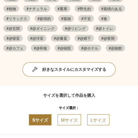
#植物
#ナチュラル
#重厚
#野生的
#風情のある
#リラックス
#叙情的
#孤独
#不安
#春
#@玄関
#@ダイニング
#@リビング
#@トイレ
#@寝室
#@洋室
#@書斎
#@廊下
#@客間
#@カフェ
#@和食
#@病院
#@ホテル
#@旅館
好きなスタイルにカスタマイズする
サイズを選択して作品を購入
サイズ選択：
Sサイズ
Mサイズ
Lサイズ