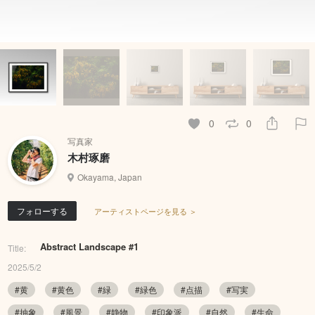
0
0
写真家
木村琢磨
Okayama, Japan
フォローする
アーティストページを見る ＞
Abstract Landscape #1
Title:
2025/5/2
#黄
#黄色
#緑
#緑色
#点描
#写実
#抽象
#風景
#静物
#印象派
#自然
#生命