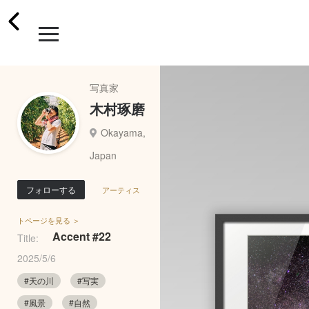
写真家
木村琢磨
Okayama,
Japan
フォローする
アーティス
トページを見る ＞
Accent #22
Title:
2025/5/6
#天の川
#写実
#風景
#自然