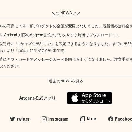
＼＼ NEWS ／／
料の高騰により一部プロダクトの金額が変更となりました。最新価格は
料金
S ＆ Android 対応のArtgene公式アプリを今すぐ無料でダウンロード！！
設定時に「Lサイズの出品可否」を設定できるようになりました。すでに出品
品」より「編集」にて変更が可能です。
時にギフトカードでメッセージカードを贈れるようになりました。注文手続
択ください。
過去のNEWSを見る
Artgene公式アプリ
Note
twitter
Instagram
Facebo