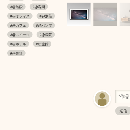
#@階段
#@客間
#@オフィス
#@別荘
#@カフェ
#@パン屋
#@スイーツ
#@病院
#@ホテル
#@旅館
#@劇場