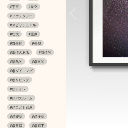
#宇宙
#星空
#ファンタジー
#スピリチュアル
#壮大
#重厚
#野生的
#強烈
#風情のある
#叙情的
#情熱的
#@玄関
#@ダイニング
#@リビング
#@トイレ
#@バスルーム
#@こども部屋
#@寝室
#@洋室
#@書斎
#@廊下