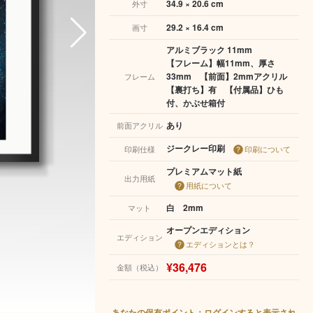
34.9 × 20.6 cm
外寸
29.2 × 16.4 cm
画寸
アルミブラック 11mm
【フレーム】幅11mm、厚さ
33mm 【前面】2mmアクリル
フレーム
【裏打ち】有 【付属品】ひも
付、かぶせ箱付
あり
前面アクリル
ジークレー印刷
印刷仕様
印刷について
プレミアムマット紙
出力用紙
用紙について
白 2mm
マット
オープンエディション
エディション
エディションとは？
¥36,476
金額（税込）
あなたの保有ポイント：ログインすると表示され