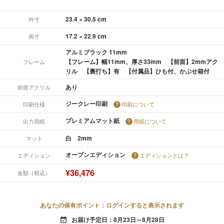
23.4 × 30.5 cm
外寸
17.2 × 22.9 cm
画寸
アルミブラック 11mm
【フレーム】幅11mm、厚さ33mm 【前面】2mmアク
フレーム
リル 【裏打ち】有 【付属品】ひも付、かぶせ箱付
あり
前面アクリル
ジークレー印刷
印刷仕様
印刷について
プレミアムマット紙
出力用紙
用紙について
白 2mm
マット
オープンエディション
エディション
エディションとは？
¥36,476
金額（税込）
あなたの保有ポイント：ログインすると表示されます
お届け予定日：8月23日～8月28日
event_available