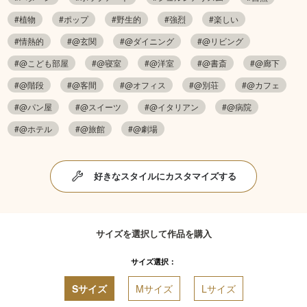
#植物
#ポップ
#野生的
#強烈
#楽しい
#情熱的
#@玄関
#@ダイニング
#@リビング
#@こども部屋
#@寝室
#@洋室
#@書斎
#@廊下
#@階段
#@客間
#@オフィス
#@別荘
#@カフェ
#@パン屋
#@スイーツ
#@イタリアン
#@病院
#@ホテル
#@旅館
#@劇場
好きなスタイルにカスタマイズする
サイズを選択して作品を購入
サイズ選択：
Sサイズ
Mサイズ
Lサイズ