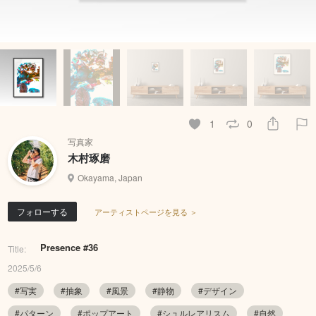
1
0
写真家
木村琢磨
Okayama, Japan
フォローする
アーティストページを見る ＞
Presence #36
Title:
2025/5/6
#写実
#抽象
#風景
#静物
#デザイン
#パターン
#ポップアート
#シュルレアリスム
#自然