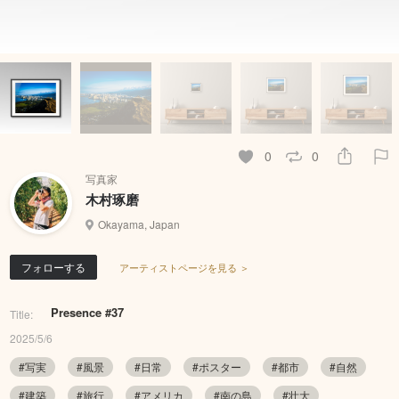
0
0
写真家
木村琢磨
Okayama, Japan
フォローする
アーティストページを見る ＞
Presence #37
Title:
2025/5/6
#写実
#風景
#日常
#ポスター
#都市
#自然
#建築
#旅行
#アメリカ
#南の島
#壮大