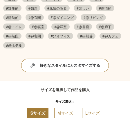
#野生的
#強烈
#風情のある
#楽しい
#叙情的
#情熱的
#@玄関
#@ダイニング
#@リビング
#@トイレ
#@寝室
#@洋室
#@書斎
#@廊下
#@階段
#@客間
#@オフィス
#@別荘
#@カフェ
#@ホテル
好きなスタイルにカスタマイズする
サイズを選択して作品を購入
サイズ選択：
Sサイズ
Mサイズ
Lサイズ