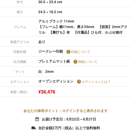
30.5 × 23.4 cm
外寸
24.3 × 18.2 cm
画寸
アルミブラック 11mm
【フレーム】幅11mm、厚さ33mm 【前面】2mmアク
フレーム
リル 【裏打ち】有 【付属品】ひも付、かぶせ箱付
あり
前面アクリル
ジークレー印刷
印刷仕様
印刷について
プレミアムマット紙
出力用紙
用紙について
白 2mm
マット
オープンエディション
エディション
エディションとは？
¥36,476
金額（税込）
あなたの保有ポイント：ログインすると表示されます
お届け予定日：8月22日～8月27日
event_available
合計金額2万円（税込）以上で送料無料
local_shipping