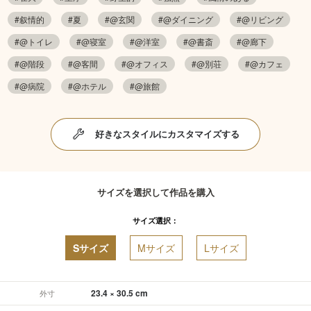
#叙情的
#夏
#@玄関
#@ダイニング
#@リビング
#@トイレ
#@寝室
#@洋室
#@書斎
#@廊下
#@階段
#@客間
#@オフィス
#@別荘
#@カフェ
#@病院
#@ホテル
#@旅館
好きなスタイルにカスタマイズする
サイズを選択して作品を購入
サイズ選択：
Sサイズ
Mサイズ
Lサイズ
23.4 × 30.5 cm
外寸