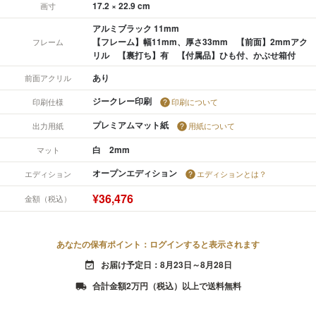
17.2 × 22.9 cm
画寸
アルミブラック 11mm
【フレーム】幅11mm、厚さ33mm 【前面】2mmアク
フレーム
リル 【裏打ち】有 【付属品】ひも付、かぶせ箱付
あり
前面アクリル
ジークレー印刷
印刷仕様
印刷について
プレミアムマット紙
出力用紙
用紙について
白 2mm
マット
オープンエディション
エディション
エディションとは？
¥36,476
金額（税込）
あなたの保有ポイント：ログインすると表示されます
お届け予定日：8月23日～8月28日
event_available
合計金額2万円（税込）以上で送料無料
local_shipping