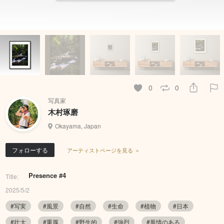
0
0
写真家
木村琢磨
Okayama, Japan
フォローする
アーティストページを見る ＞
Presence #4
Title:
2025/5/2
#写実
#風景
#自然
#生命
#植物
#日本
#壮大
#重厚
#野生的
#強烈
#風情のある