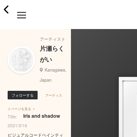
アーティスト
片瀬らく
がい
Kanagawa,
Japan
フォローする
アーティス
トページを見る ＞
Iris and shadow
Title:
2021/3/16
ビジュアルコードペインティ