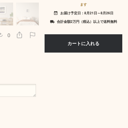
ます
お届け予定日：8月21日～8月26日
event_available
合計金額2万円（税込）以上で送料無料
local_shipping
0