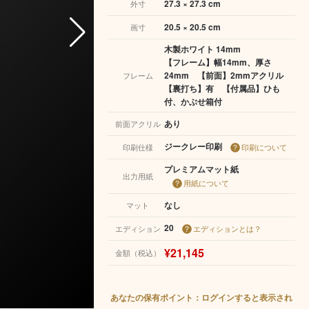
27.3 × 27.3 cm
外寸
20.5 × 20.5 cm
画寸
木製ホワイト 14mm
【フレーム】幅14mm、厚さ
24mm 【前面】2mmアクリル
フレーム
【裏打ち】有 【付属品】ひも
付、かぶせ箱付
あり
前面アクリル
ジークレー印刷
印刷仕様
印刷について
プレミアムマット紙
出力用紙
用紙について
なし
マット
20
エディション
エディションとは？
¥21,145
金額（税込）
あなたの保有ポイント：ログインすると表示され