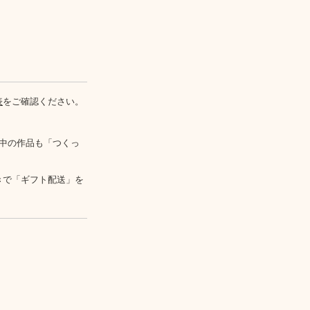
表
をご確認ください。
中の作品も「つくっ
きで「ギフト配送」を