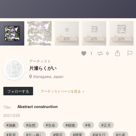
1
0
アーティスト
片瀬らくがい
Kanagawa, Japan
フォローする
アーティストページを見る ＞
Abstract construction
Title:
2021/3/26
#抽象
#自然
#生命
#植物
#冬
#正月
#新居
#引っ越し
#開店
#開業
#誕生日
#出産