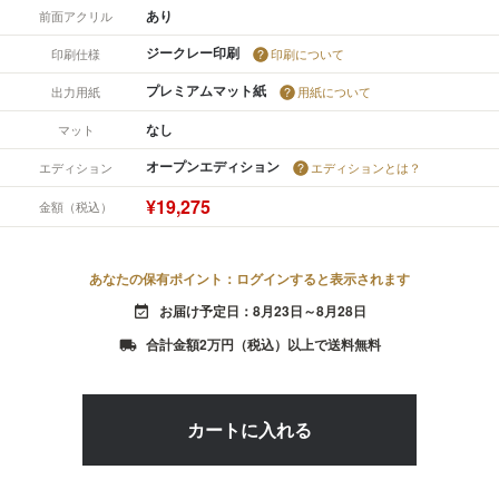
あり
前面アクリル
ジークレー印刷
印刷仕様
印刷について
プレミアムマット紙
出力用紙
用紙について
なし
マット
オープンエディション
エディション
エディションとは？
¥19,275
金額（税込）
あなたの保有ポイント：ログインすると表示されます
お届け予定日：8月23日～8月28日
event_available
合計金額2万円（税込）以上で送料無料
local_shipping