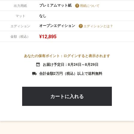
プレミアムマット紙
出力用紙
用紙について
なし
マット
オープンエディション
エディション
エディションとは？
¥12,895
金額（税込）
あなたの保有ポイント：ログインすると表示されます
お届け予定日：8月24日～8月29日
event_available
合計金額2万円（税込）以上で送料無料
local_shipping