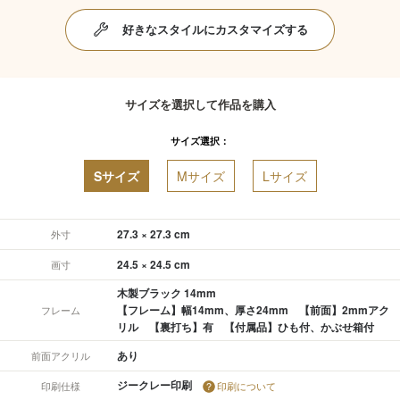
好きなスタイルにカスタマイズする
サイズを選択して作品を購入
サイズ選択：
Sサイズ
Mサイズ
Lサイズ
27.3 × 27.3 cm
外寸
24.5 × 24.5 cm
画寸
木製ブラック 14mm
【フレーム】幅14mm、厚さ24mm 【前面】2mmアク
フレーム
リル 【裏打ち】有 【付属品】ひも付、かぶせ箱付
あり
前面アクリル
ジークレー印刷
印刷仕様
印刷について