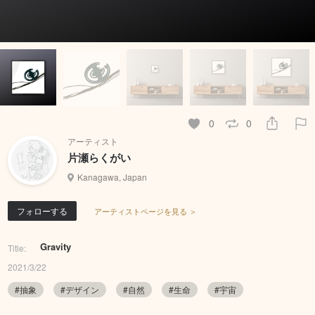
0
0
アーティスト
片瀬らくがい
Kanagawa, Japan
フォローする
アーティストページを見る ＞
Gravity
Title:
2021/3/22
#抽象
#デザイン
#自然
#生命
#宇宙