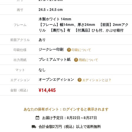
24.5 × 24.5 cm
画寸
木製ホワイト 14mm
【フレーム】幅14mm、厚さ24mm 【前面】2mmアク
フレーム
リル 【裏打ち】有 【付属品】ひも付、かぶせ箱付
あり
前面アクリル
ジークレー印刷
印刷仕様
印刷について
プレミアムマット紙
出力用紙
用紙について
なし
マット
オープンエディション
エディション
エディションとは？
¥14,445
金額（税込）
あなたの保有ポイント：ログインすると表示されます
お届け予定日：8月22日～8月27日
event_available
合計金額2万円（税込）以上で送料無料
local_shipping