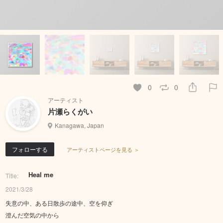
0
0
アーティスト
片瀬らくがい
Kanagawa, Japan
フォローする
アーティストページを見る ＞
Heal me
Title:
2021/3/28
失意の中、ある日散歩の途中、空を仰ぎ
澄んだ空気の中から