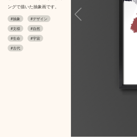
ングで描いた抽象画です。
#抽象
#デザイン
#文様
#自然
#生命
#宇宙
#古代