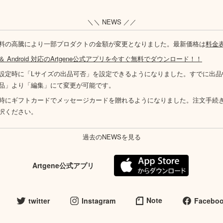
＼＼ NEWS ／／
料の高騰により一部プロダクトの金額が変更となりました。最新価格は
料金
S ＆ Android 対応のArtgene公式アプリを今すぐ無料でダウンロード！！
設定時に「Lサイズの出品可否」を設定できるようになりました。すでに出品
品」より「編集」にて変更が可能です。
時にギフトカードでメッセージカードを贈れるようになりました。注文手続
択ください。
過去のNEWSを見る
Artgene公式アプリ
Note
twitter
Instagram
Facebo