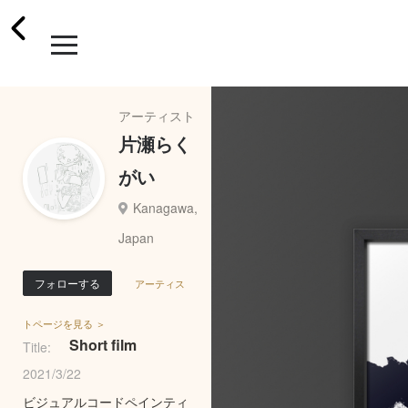
アーティスト
片瀬らく
がい
Kanagawa,
Japan
フォローする
アーティス
トページを見る ＞
Short film
Title:
2021/3/22
ビジュアルコードペインティ