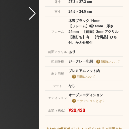
27.3 × 27.3 cm
外寸
24.5 × 24.5 cm
画寸
木製ブラック 14mm
【フレーム】幅14mm、厚さ
24mm 【前面】2mmアクリル
フレーム
【裏打ち】有 【付属品】ひも
付、かぶせ箱付
あり
前面アクリル
ジークレー印刷
印刷仕様
印刷について
プレミアムマット紙
出力用紙
用紙について
なし
マット
オープンエディション
エディション
エディションとは？
¥20,430
金額（税込）
あなたの保有ポイント：ログインすると表示され