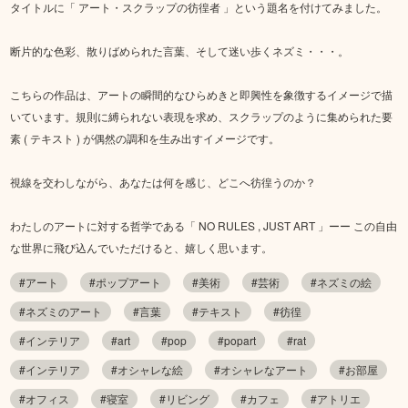
タイトルに「 アート・スクラップの彷徨者 」という題名を付けてみました。
断片的な色彩、散りばめられた言葉、そして迷い歩くネズミ・・・。
こちらの作品は、アートの瞬間的なひらめきと即興性を象徴するイメージで描
いています。規則に縛られない表現を求め、スクラップのように集められた要
素 ( テキスト ) が偶然の調和を生み出すイメージです。
視線を交わしながら、あなたは何を感じ、どこへ彷徨うのか？
わたしのアートに対する哲学である「 NO RULES , JUST ART 」ーー この自由
な世界に飛び込んでいただけると、嬉しく思います。
#アート
#ポップアート
#美術
#芸術
#ネズミの絵
#ネズミのアート
#言葉
#テキスト
#彷徨
#インテリア
#art
#pop
#popart
#rat
#インテリア
#オシャレな絵
#オシャレなアート
#お部屋
#オフィス
#寝室
#リビング
#カフェ
#アトリエ