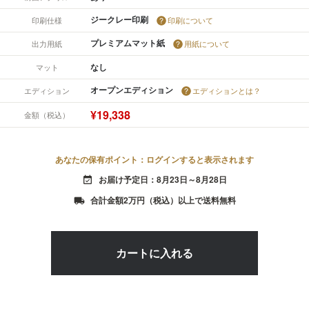
ジークレー印刷
印刷仕様
印刷について
プレミアムマット紙
出力用紙
用紙について
なし
マット
オープンエディション
エディション
エディションとは？
¥19,338
金額（税込）
あなたの保有ポイント：ログインすると表示されます
お届け予定日：8月23日～8月28日
event_available
合計金額2万円（税込）以上で送料無料
local_shipping