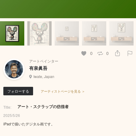
0
0
アートペインター
有泉眞吾
Iwate, Japan
フォローする
アーティストページを見る ＞
アート・スクラップの彷徨者
Title:
2025/5/26
iPadで描いたデジタル画です。