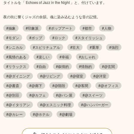
タイトルを「 Echoes of Jazz in the Night 」と、付けています。
夜の街に響くジャズの余韻。魂に染み込むような音の記憶。
#抽象
#印象派
#ポップアート
#都市
#人物
#モダン
#ポップ
#ロック
#スタイリッシュ
#シニカル
#スピリチュアル
#壮大
#重厚
#強烈
#風情のある
#楽しい
#幸福
#おしゃれ
#リラックス
#自由
#叙情的
#情熱的
#@玄関
#@ダイニング
#@リビング
#@寝室
#@洋室
#@書斎
#@廊下
#@階段
#@客間
#@オフィス
#@別荘
#@カフェ
#@パン屋
#@スイーツ
#@イタリアン
#@エスニック料理
#@ハンバーガー
#@カレー
#@ホテル
#@劇場