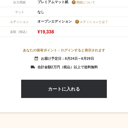
プレミアムマット紙
出力用紙
用紙について
なし
マット
オープンエディション
エディション
エディションとは？
¥19,338
金額（税込）
あなたの保有ポイント：ログインすると表示されます
お届け予定日：8月24日～8月29日
event_available
合計金額2万円（税込）以上で送料無料
local_shipping