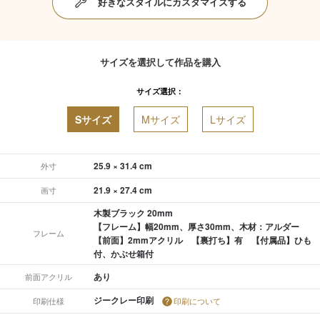
好きなスタイルにカスタマイズする
サイズを選択して作品を購入
サイズ選択：
Sサイズ
Mサイズ
Lサイズ
25.9 × 31.4 cm
外寸
21.9 × 27.4 cm
画寸
木製ブラック 20mm
【フレーム】幅20mm、厚さ30mm、木材：アルダー
フレーム
【前面】2mmアクリル 【裏打ち】有 【付属品】ひも
付、かぶせ箱付
あり
前面アクリル
ジークレー印刷
印刷仕様
印刷について