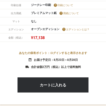
ジークレー印刷
印刷仕様
印刷について
プレミアムマット紙
出力用紙
用紙について
なし
マット
オープンエディション
エディション
エディションとは？
¥17,138
金額（税込）
あなたの保有ポイント：ログインすると表示されます
お届け予定日：8月23日～8月28日
event_available
合計金額2万円（税込）以上で送料無料
local_shipping