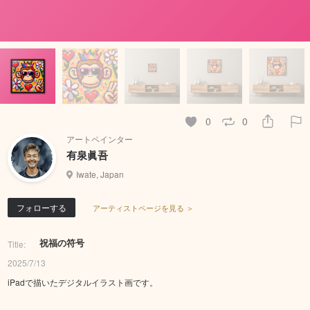
0
0
アートペインター
有泉眞吾
Iwate, Japan
フォローする
アーティストページを見る ＞
祝福の符号
Title:
2025/7/13
iPadで描いたデジタルイラスト画です。