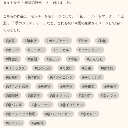
タイトルを「 祝福の符号 」と、付けました。
こちらの作品は、モンキーをモチーフにして、「 花 」「 ハートマーク 」「 王
冠 」「 手のジェスチャー 」など、どれも祝いや愛の象徴をイメージして描い
てみました。
#抽象
#印象派
#ポップアート
#生命
#動物
#ポップ
#ミニマル
#コミカル
#ファンタジー
#野生的
#強烈
#楽しい
#幸福
#ふんわり
#リラックス
#ほのぼの
#可愛い
#自由
#叙情的
#情熱的
#@玄関
#@ダイニング
#@リビング
#@こども部屋
#@寝室
#@洋室
#@書斎
#@廊下
#@階段
#@客間
#@オフィス
#@別荘
#@カフェ
#@パン屋
#@スイーツ
#@イタリアン
#@エスニック料理
#@ハンバーガー
#@カレー
#@ホテル
#@劇場