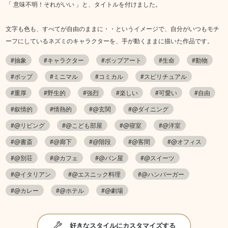
「 意味不明！それがいい 」と、タイトルを付けました。
文字も色も、すべてが自由のままに・・というイメージで、自分がいつもモチ
ーフにしているネズミのキャラクターを、手が動くままに描いた作品です。
#抽象
#キャラクター
#ポップアート
#生命
#動物
#ポップ
#ミニマル
#コミカル
#スピリチュアル
#重厚
#野生的
#強烈
#楽しい
#可愛い
#自由
#叙情的
#情熱的
#@玄関
#@ダイニング
#@リビング
#@こども部屋
#@寝室
#@洋室
#@書斎
#@廊下
#@階段
#@客間
#@オフィス
#@別荘
#@カフェ
#@パン屋
#@スイーツ
#@イタリアン
#@エスニック料理
#@ハンバーガー
#@カレー
#@ホテル
#@劇場
好きなスタイルにカスタマイズする