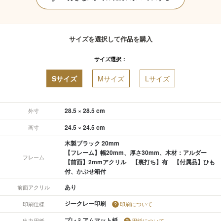
サイズを選択して作品を購入
サイズ選択：
Sサイズ
Mサイズ
Lサイズ
28.5 × 28.5 cm
外寸
24.5 × 24.5 cm
画寸
木製ブラック 20mm
【フレーム】幅20mm、厚さ30mm、木材：アルダー
フレーム
【前面】2mmアクリル 【裏打ち】有 【付属品】ひも
付、かぶせ箱付
あり
前面アクリル
ジークレー印刷
印刷仕様
印刷について
プレミアムマット紙
出力用紙
用紙について