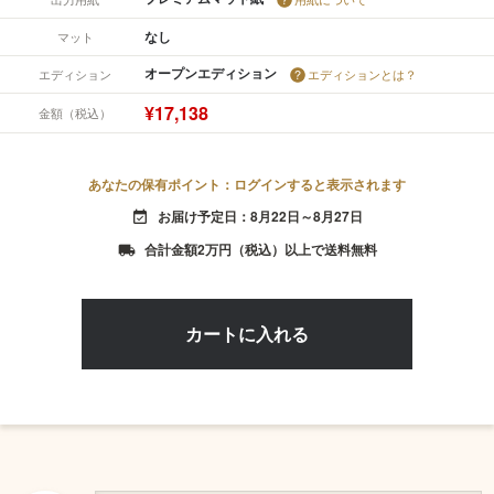
なし
マット
オープンエディション
エディション
エディションとは？
¥17,138
金額（税込）
あなたの保有ポイント：ログインすると表示されます
お届け予定日：8月22日～8月27日
event_available
合計金額2万円（税込）以上で送料無料
local_shipping