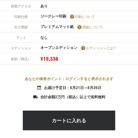
あり
前面アクリル
ジークレー印刷
印刷仕様
印刷について
プレミアムマット紙
出力用紙
用紙について
なし
マット
オープンエディション
エディション
エディションとは？
¥19,338
金額（税込）
あなたの保有ポイント：ログインすると表示されます
お届け予定日：8月21日～8月26日
event_available
合計金額2万円（税込）以上で送料無料
local_shipping