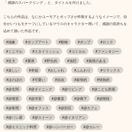
「 感謝のスパークリング 」と、タイトルを付けました。
こちらの作品は、なにかユーモアとポップさが炸裂するようなイメージで、自
分がいつもモチーフにしているマウスのキャラクター用いて、感謝の気持ちを
込めて描いた作品です。
#抽象
#ポップアート
#動物
#ポップ
#ロック
#ミニマル
#スタイリッシュ
#コミカル
#ファンタジー
#壮大
#重厚
#野生的
#強烈
#風情のある
#楽しい
#幸福
#おしゃれ
#ふんわり
#リラックス
#ほのぼの
#可愛い
#自由
#叙情的
#情熱的
#@玄関
#@ダイニング
#@リビング
#@こども部屋
#@寝室
#@洋室
#@書斎
#@廊下
#@階段
#@客間
#@オフィス
#@別荘
#@カフェ
#@パン屋
#@スイーツ
#@イタリアン
#@エスニック料理
#@ハンバーガー
#@カレー