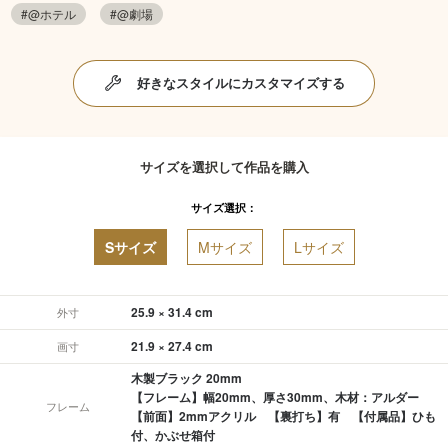
#@ホテル
#@劇場
好きなスタイルにカスタマイズする
サイズを選択して作品を購入
サイズ選択：
Sサイズ
Mサイズ
Lサイズ
25.9 × 31.4 cm
外寸
21.9 × 27.4 cm
画寸
木製ブラック 20mm
【フレーム】幅20mm、厚さ30mm、木材：アルダー
フレーム
【前面】2mmアクリル 【裏打ち】有 【付属品】ひも
付、かぶせ箱付