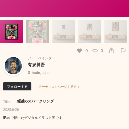
0
0
アートペインター
有泉眞吾
Iwate, Japan
フォローする
アーティストページを見る ＞
感謝のスパークリング
Title:
2025/6/26
iPadで描いたデジタルイラスト画です。