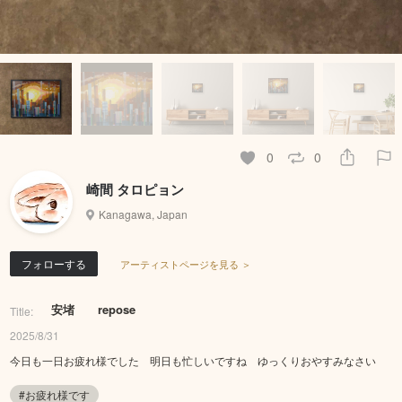
0
0
崎間 タロピョン
Kanagawa, Japan
フォローする
アーティストページを見る ＞
安堵 repose
Title:
2025/8/31
今日も一日お疲れ様でした 明日も忙しいですね ゆっくりおやすみなさい
#お疲れ様です