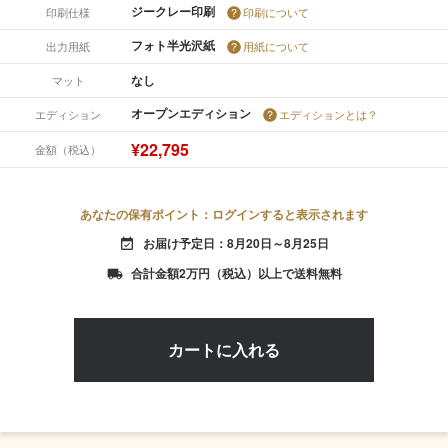
ジークレー印刷
印刷仕様
印刷について
フォト半光沢紙
出力用紙
用紙について
なし
マット
オープンエディション
エディション
エディションとは？
¥22,795
金額（税込）
あなたの保有ポイント：ログインすると表示されます
お届け予定日：8月20日～8月25日
event_available
合計金額2万円（税込）以上で送料無料
local_shipping