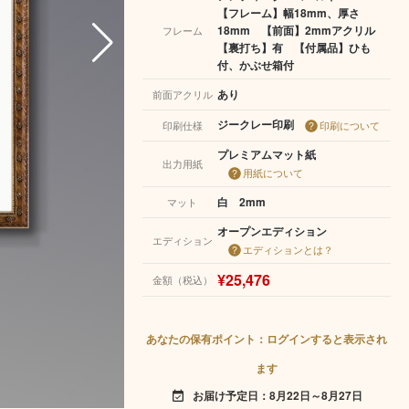
【フレーム】幅18mm、厚さ
18mm 【前面】2mmアクリル
フレーム
【裏打ち】有 【付属品】ひも
付、かぶせ箱付
あり
前面アクリル
ジークレー印刷
印刷仕様
印刷について
プレミアムマット紙
出力用紙
用紙について
白 2mm
マット
オープンエディション
エディション
エディションとは？
¥25,476
金額（税込）
あなたの保有ポイント：ログインすると表示され
ます
お届け予定日：8月22日～8月27日
event_available