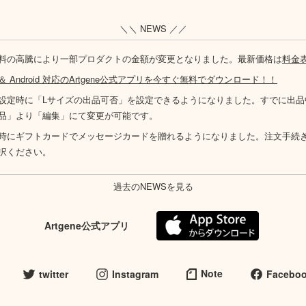
＼＼ NEWS ／／
料の高騰により一部プロダクトの金額が変更となりました。最新価格は
料金
S ＆ Android 対応のArtgene公式アプリを今すぐ無料でダウンロード！！
設定時に「Lサイズの出品可否」を設定できるようになりました。すでに出品
品」より「編集」にて変更が可能です。
時にギフトカードでメッセージカードを贈れるようになりました。注文手続
択ください。
過去のNEWSを見る
Artgene公式アプリ
Note
twitter
Instagram
Facebo