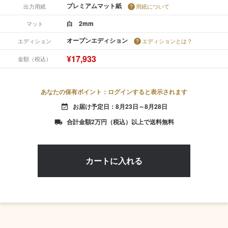
プレミアムマット紙
出力用紙
用紙について
白 2mm
マット
オープンエディション
エディション
エディションとは？
¥17,933
金額（税込）
あなたの保有ポイント：ログインすると表示されます
お届け予定日：8月23日～8月28日
event_available
合計金額2万円（税込）以上で送料無料
local_shipping