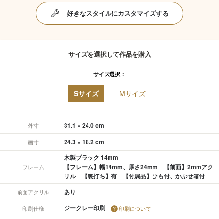
好きなスタイルにカスタマイズする
サイズを選択して作品を購入
サイズ選択：
Sサイズ
Mサイズ
31.1 × 24.0 cm
外寸
24.3 × 18.2 cm
画寸
木製ブラック 14mm
【フレーム】幅14mm、厚さ24mm 【前面】2mmアク
フレーム
リル 【裏打ち】有 【付属品】ひも付、かぶせ箱付
あり
前面アクリル
ジークレー印刷
印刷仕様
印刷について