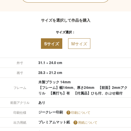
サイズを選択して作品を購入
サイズ選択：
Sサイズ
Mサイズ
31.1 × 24.0 cm
外寸
28.3 × 21.2 cm
画寸
木製ブラック 14mm
【フレーム】幅14mm、厚さ24mm 【前面】2mmアク
フレーム
リル 【裏打ち】有 【付属品】ひも付、かぶせ箱付
あり
前面アクリル
ジークレー印刷
印刷仕様
印刷について
プレミアムマット紙
出力用紙
用紙について