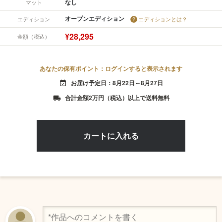
なし
マット
オープンエディション
エディション
エディションとは？
¥28,295
金額（税込）
あなたの保有ポイント：ログインすると表示されます
お届け予定日：8月22日～8月27日
event_available
合計金額2万円（税込）以上で送料無料
local_shipping