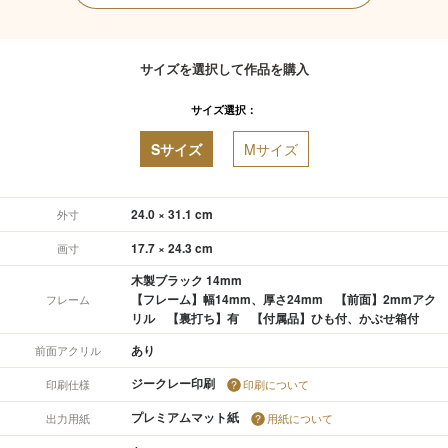
サイズを選択して作品を購入
サイズ選択：
Sサイズ
Mサイズ
24.0 × 31.1 cm
外寸
17.7 × 24.3 cm
画寸
木製ブラック 14mm
【フレーム】幅14mm、厚さ24mm 【前面】2mmアク
フレーム
リル 【裏打ち】有 【付属品】ひも付、かぶせ箱付
あり
前面アクリル
ジークレー印刷
印刷仕様
印刷について
プレミアムマット紙
出力用紙
用紙について