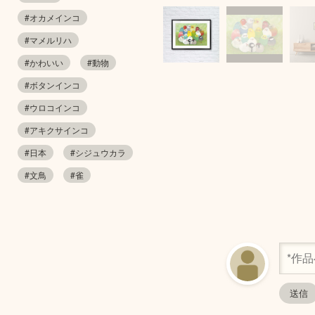
#オカメインコ
#マメルリハ
#かわいい
#動物
#ボタンインコ
#ウロコインコ
#アキクサインコ
#日本
#シジュウカラ
#文鳥
#雀