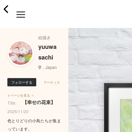
絵描き
yuuwa
sachi
, Japan
フォローする
アーティス
トページを見る ＞
【幸せの花束】
Title:
2025/11/20
色とりどりの小鳥たちが集ま
っています。