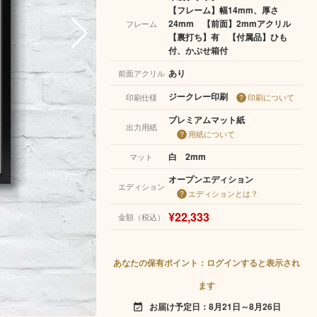
【フレーム】幅14mm、厚さ
24mm 【前面】2mmアクリル
フレーム
【裏打ち】有 【付属品】ひも
付、かぶせ箱付
あり
前面アクリル
ジークレー印刷
印刷仕様
印刷について
プレミアムマット紙
出力用紙
用紙について
白 2mm
マット
オープンエディション
エディション
エディションとは？
¥22,333
金額（税込）
あなたの保有ポイント：ログインすると表示され
ます
お届け予定日：8月21日～8月26日
event_available