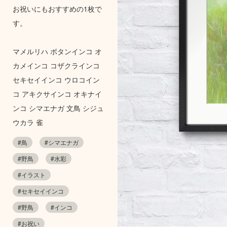
お祝いにもおすすめの1枚で
す。
マメルリハ ボタンインコ オ
カメインコ コザクラインコ
セキセイインコ ウロコイン
コ アキクサインコ オキナイ
ンコ シマエナガ 文鳥 シジュ
ウカラ 雀
#鳥
#シマエナガ
#野鳥
#水彩
#イラスト
#セキセイインコ
#野鳥
#インコ
#お祝い