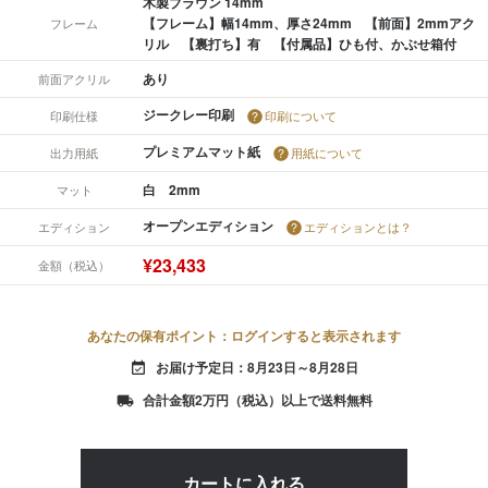
木製ブラウン 14mm
【フレーム】幅14mm、厚さ24mm 【前面】2mmアク
フレーム
リル 【裏打ち】有 【付属品】ひも付、かぶせ箱付
あり
前面アクリル
ジークレー印刷
印刷仕様
印刷について
プレミアムマット紙
出力用紙
用紙について
白 2mm
マット
オープンエディション
エディション
エディションとは？
¥23,433
金額（税込）
あなたの保有ポイント：ログインすると表示されます
お届け予定日：8月23日～8月28日
event_available
合計金額2万円（税込）以上で送料無料
local_shipping