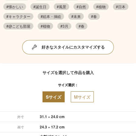
#懐かしい
#誕生日
#風景
#自然
#植物
#日本
#キャラクター
#絵本・挿絵
#未来
#春
#@こども部屋
#植物
#3月
#春
好きなスタイルにカスタマイズする
サイズを選択して作品を購入
サイズ選択：
Sサイズ
Mサイズ
31.1 × 24.0 cm
外寸
24.3 × 17.2 cm
画寸