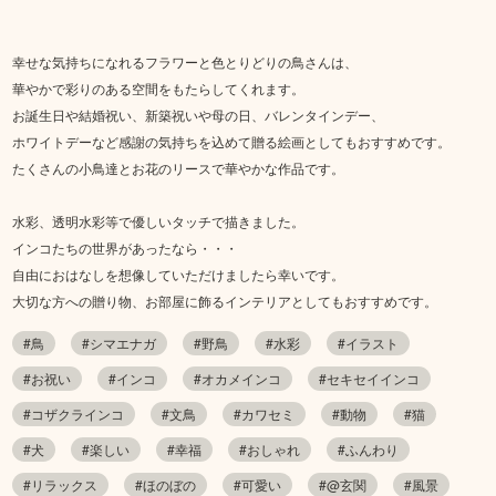
幸せな気持ちになれるフラワーと色とりどりの鳥さんは、
華やかで彩りのある空間をもたらしてくれます。
お誕生日や結婚祝い、新築祝いや母の日、バレンタインデー、
ホワイトデーなど感謝の気持ちを込めて贈る絵画としてもおすすめです。
たくさんの小鳥達とお花のリースで華やかな作品です。
水彩、透明水彩等で優しいタッチで描きました。
インコたちの世界があったなら・・・
自由におはなしを想像していただけましたら幸いです。
大切な方への贈り物、お部屋に飾るインテリアとしてもおすすめです。
#鳥
#シマエナガ
#野鳥
#水彩
#イラスト
#お祝い
#インコ
#オカメインコ
#セキセイインコ
#コザクラインコ
#文鳥
#カワセミ
#動物
#猫
#犬
#楽しい
#幸福
#おしゃれ
#ふんわり
#リラックス
#ほのぼの
#可愛い
#@玄関
#風景