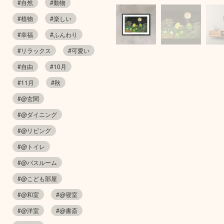
#自然
#動物
#植物
#楽しい
#幸福
#ふんわり
#リラックス
#可愛い
#自由
#10月
#11月
#秋
#@玄関
#@ダイニング
#@リビング
#@トイレ
#@バスルーム
#@こども部屋
#@和室
#@寝室
#@洋室
#@書斎