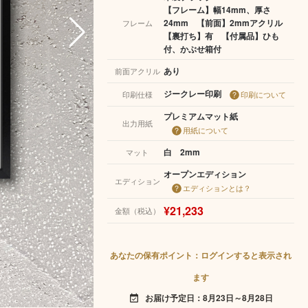
【フレーム】幅14mm、厚さ
24mm 【前面】2mmアクリル
フレーム
【裏打ち】有 【付属品】ひも
付、かぶせ箱付
あり
前面アクリル
ジークレー印刷
印刷仕様
印刷について
プレミアムマット紙
出力用紙
用紙について
白 2mm
マット
オープンエディション
エディション
エディションとは？
¥21,233
金額（税込）
あなたの保有ポイント：ログインすると表示され
ます
お届け予定日：8月23日～8月28日
event_available