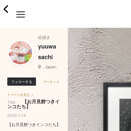
絵描き
yuuwa
sachi
, Japan
フォローする
アーティス
トページを見る ＞
【お月見餅つきイ
Title:
ンコたち】
2026/1/16
【お月見餅つきインコたち】